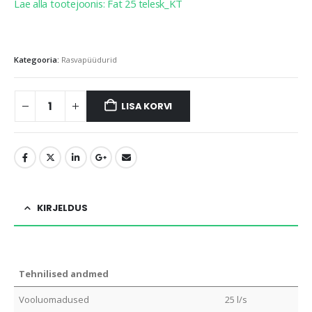
Lae alla tootejoonis: Fat 25 telesk_KT
Kategooria:
Rasvapüüdurid
LISA KORVI
KIRJELDUS
Tehnilised andmed
Vooluomadused
25 l/s