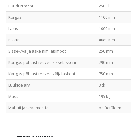
Püüduri maht
2500 l
Kõrgus
1100 mm
Laius
1000 mm
Pikkus
4080 mm
Sisse- /väljalaske nimiläbimõõt
250 mm
Kaugus põhjast reovee sisselaskeni
790 mm
Kaugus põhjast reovee väljalaskeni
750 mm
Luukide arv
3 tk
Mass
195 kg
Mahuti ja seadmestik
polüetüleen