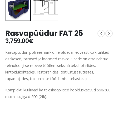
Rasvapüüdur FAT 25
3,759.00
€
Rasvapüüduri põhieesmärk on eraldada reoveest kõik tahked
osakesed, taimsed ja loomsed rasvad. Seade on ette nähtud
tehnoloogilise reovee töötlemiseks näiteks hotellides,
kiirtoidukohtades, restoranides, toitlustusasutustes,
tapamajades, toiduainete töötlemise tehastes jne.
Komplekti kuuluvad ka teleskoopilised hoolduskaevud 560/500
malmluugiga d 500 (2tk).