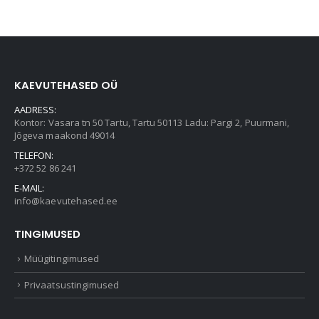
KAEVUTEHASED OÜ
AADRESS:
Kontor: Vasara tn 50 Tartu, Tartu 50113 Ladu: Pargi 2, Puurmani,
Jõgeva maakond 49014
TELEFON:
+372 52 86 241
E-MAIL:
info@kaevutehased.ee
TINGIMUSED
Müügitingimused
Privaatsustingimused