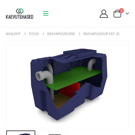
0
AVALEHT
POOD
RASVAPÜÜDURID
RASVAPÜÜDUR FAT 25